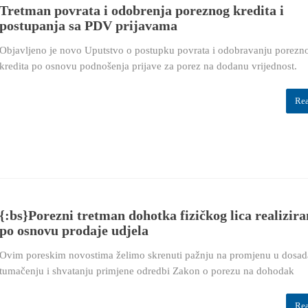
Tretman povrata i odobrenja poreznog kredita i
postupanja sa PDV prijavama
Objavljeno je novo Uputstvo o postupku povrata i odobravanju porezn
kredita po osnovu podnošenja prijave za porez na dodanu vrijednost.
Re
{:bs}Porezni tretman dohotka fizičkog lica realizir
po osnovu prodaje udjela
Ovim poreskim novostima želimo skrenuti pažnju na promjenu u dosa
tumačenju i shvatanju primjene odredbi Zakon o porezu na dohodak
Re