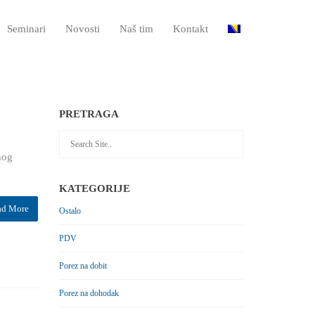
Seminari
Novosti
Naš tim
Kontakt
PRETRAGA
nog
KATEGORIJE
ad More
Ostalo
PDV
Porez na dobit
Porez na dohodak