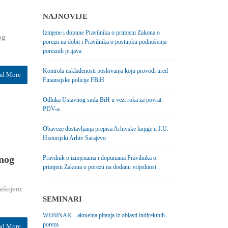
NAJNOVIJE
Izmjene i dopune Pravilnika o primjeni Zakona o
og
porezu na dobit i Pravilnika o postupku podnošenja
poreznih prijava
Kontrola usklađenosti poslovanja koju provodi ured
ad More
Finansijske policije FBiH
Odluka Ustavnog suda BiH u vezi roka za povrat
PDV-a
Obaveze dostavljanja prepisa Arhivske knjige u J.U.
Historijski Arhiv Sarajevo
anog
Pravilnik o izmjenama i dopunama Pravilnika o
primjeni Zakona o porezu na dodanu vrijednost
dašnjem
SEMINARI
WEBINAR – aktuelna pitanja iz oblasti indirektnih
poreza
ad More