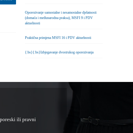
Oporezivanje samostalne i nesamostalne djelatnosti
(domaća i međunarodna praksa), MSFI 9 i PDV
aktuelnosti
Praktična primjena MSFI 16 i PDV aktuelnosti
{:bs}{:bs}Izbjegavanje dvostrukog oporezivanja
poreski ili pravni