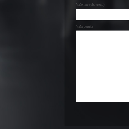
Vaše ime (obavezno)
Vaša poruka