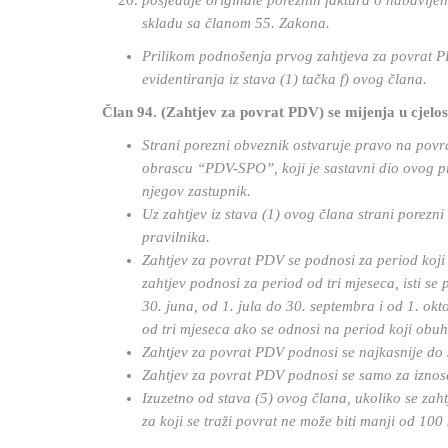
posjeduje originale poreznih faktura o nabavlje
skladu sa članom 55. Zakona.
Prilikom podnošenja prvog zahtjeva za povrat P
evidentiranja iz stava (1) tačka f) ovog člana.
Član 94. (Zahtjev za povrat PDV) se mijenja u cjelost
Strani porezni obveznik ostvaruje pravo na povr
obrascu “PDV-SPO”, koji je sastavni dio ovog p
njegov zastupnik.
Uz zahtjev iz stava (1) ovog člana strani porezni
pravilnika.
Zahtjev za povrat PDV se podnosi za period koji
zahtjev podnosi za period od tri mjeseca, isti se
30. juna, od 1. jula do 30. septembra i od 1. o
od tri mjeseca ako se odnosi na period koji obuh
Zahtjev za povrat PDV podnosi se najkasnije do 
Zahtjev za povrat PDV podnosi se samo za iznos
Izuzetno od stava (5) ovog člana, ukoliko se za
za koji se traži povrat ne može biti manji od 100