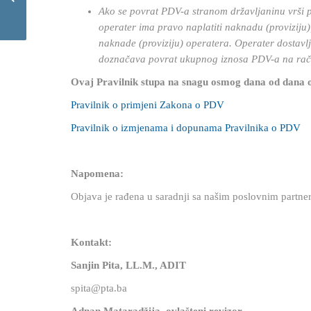
porezu na dohodak Brčko
Ako se povrat PDV-a stranom državljaninu vrši p
Distrikta
operater ima pravo naplatiti naknadu (provizij
naknade (proviziju) operatera. Operater dostavl
doznačava povrat ukupnog iznosa PDV-a na rač
Ovaj Pravilnik stupa na snagu osmog dana od dana o
Pravilnik o primjeni Zakona o PDV
Pravilnik o izmjenama i dopunama Pravilnika o PDV
Napomena:
Objava je rađena u saradnji sa našim poslovnim partn
Kontakt:
Sanjin Pita, LL.M., ADIT
spita@pta.ba