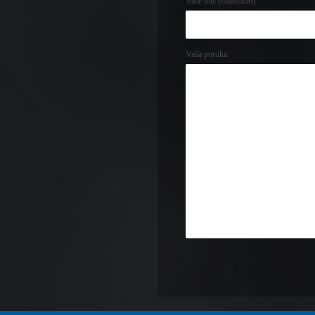
Vaše ime (obavezno)
Vaša poruka