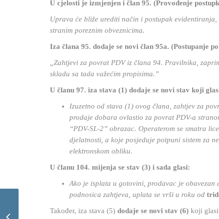
U cjelosti je izmjenjen i član 95. (Provođenje postu
Uprava će bliže urediti način i postupak evidentiranja
stranim poreznim obveznicima.
Iza člana 95. dodaje se novi član 95a. (Postupanje po
„Zahtjevi za povrat PDV iz člana 94. Pravilnika, zapri
skladu sa tada važećim propisima.”
U članu 97. iza stava (1) dodaje se novi stav koji glas
Izuzetno od stava (1) ovog člana, zahtjev za po
prodaje dobara ovlastio za povrat PDV-a stranom
“PDV-SL-2” obrazac. Operaterom se smatra lice r
djelatnosti, a koje posjeduje potpuni sistem za
elektronskom obliku.
U članu 104. mijenja se stav (3) i sada glasi:
Ako je isplata u gotovini, prodavac je obaveza
podnosica zahtjeva, uplata se vrši u roku od
tri
Zakon o izmjenama i
Također, iza stava (5)
dodaje se novi stav (6)
koji glasi
dopunama Zakona o