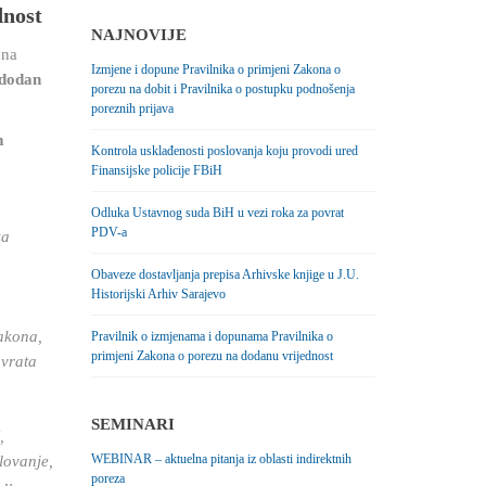
dnost
NAJNOVIJE
 na
Izmjene i dopune Pravilnika o primjeni Zakona o
 dodan
porezu na dobit i Pravilnika o postupku podnošenja
poreznih prijava
m
Kontrola usklađenosti poslovanja koju provodi ured
Finansijske policije FBiH
Odluka Ustavnog suda BiH u vezi roka za povrat
PDV-a
za
Obaveze dostavljanja prepisa Arhivske knjige u J.U.
Historijski Arhiv Sarajevo
Zakona,
Pravilnik o izmjenama i dopunama Pravilnika o
primjeni Zakona o porezu na dodanu vrijednost
ovrata
SEMINARI
,
WEBINAR – aktuelna pitanja iz oblasti indirektnih
lovanje,
poreza