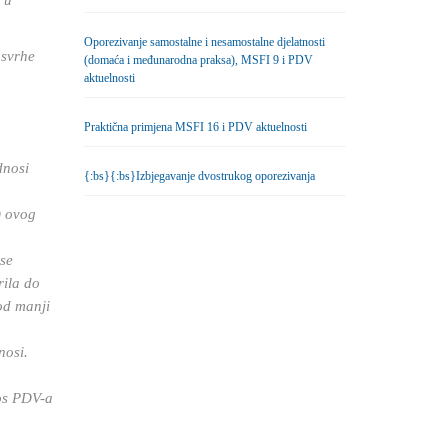
 u
Oporezivanje samostalne i nesamostalne djelatnosti
 svrhe
(domaća i međunarodna praksa), MSFI 9 i PDV
aktuelnosti
Praktična primjena MSFI 16 i PDV aktuelnosti
a
dnosi
{:bs}{:bs}Izbjegavanje dvostrukog oporezivanja
) ovog
 se
rila do
od manji
nosi.
nos PDV-a