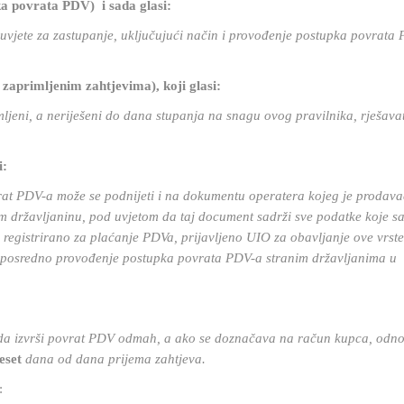
pka povrata PDV) i sada glasi:
, uvjete za zastupanje, uključujući način i provođenje postupka povrata
 zaprimljenim zahtjevima), koji glasi:
mljeni, a neriješeni do dana stupanja na snagu ovog pravilnika, rješavat
i:
vrat PDV-a može se podnijeti i na dokumentu operatera kojeg je prodava
 državljaninu, pod uvjetom da taj document sadrži sve podatke koje sa
egistrirano za plaćanje PDVa, prijavljeno UIO za obavljanje ove vrste
 neposredno provođenje postupka povrata PDV-a stranim državljanima u
n da izvrši povrat PDV odmah, a ako se doznačava na račun kupca, odn
deset
dana od dana prijema zahtjeva.
: