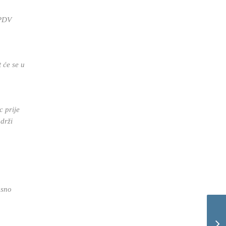
 PDV
 će se u
c prije
drži
osno