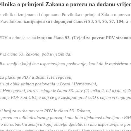
ilnika o primjeni Zakona o porezu na dodanu vrije
ravilnik o izmjenama i dopunama Pravilnika o primjeni Zakon o porezu
 Pravilnikom
izmijenjeni su i dopunjeni članovi 93, 94, 95, 97, 104, a
o PDV-u odnose se na
izmjenu člana 93. (Uvjeti za povrat PDV strano
V iz člana 53. Zakona, pod uvjetom da:
i u zemlji u kojoj ima uspostavljeno poslovanje, kao i da je registriran 
a za plaćanje PDV u Bosni i Hercegovini,
i drugi oblik stalnog poslovanja u Bosni i Hercegovini,
 Hercegovini, izuzev usluga iz člana 53. stav (2) tačka 2. od a) do c) 
laćanje PDV kod UIO, a koji će ga zastupati pred UIO s ciljem vršenja p
ni broj za svrhe povrata PDV iz člana 53. Zakona,
 pravo na odbitak ulaznog poreza, kada bi tu djelatnost obavljao u BiH
o na odbitak u zemlji u kojoj obavlja djelatnost i ima uspostavljeno pos