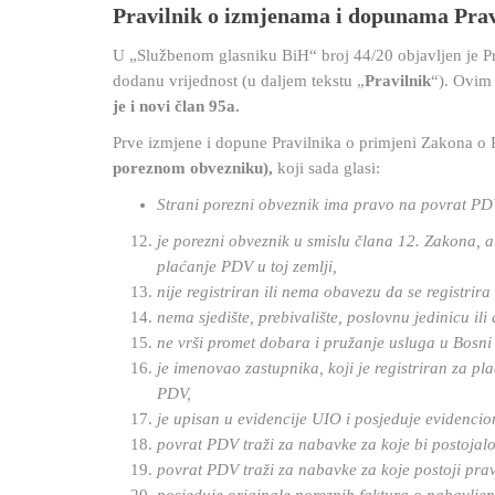
Pravilnik o izmjenama i dopunama Prav
U „Službenom glasniku BiH“ broj 44/20 objavljen je P
dodanu vrijednost (u daljem tekstu „
Pravilnik
“). Ovim
je i novi član 95a.
Prve izmjene i dopune Pravilnika o primjeni Zakona 
poreznom obvezniku),
koji sada glasi:
Strani porezni obveznik ima pravo na povrat PD
je porezni obveznik u smislu člana 12. Zakona, al
plaćanje PDV u toj zemlji,
nije registriran ili nema obavezu da se registrir
nema sjedište, prebivalište, poslovnu jedinicu il
ne vrši promet dobara i pružanje usluga u Bosni i
je imenovao zastupnika, koji je registriran za p
PDV,
je upisan u evidencije UIO i posjeduje evidencio
povrat PDV traži za nabavke za koje bi postojalo
povrat PDV traži za nabavke za koje postoji prav