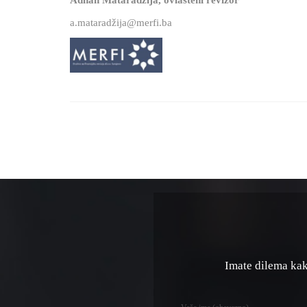
Adnan Mataradžija, ovlašteni revizor
a.mataradžija@merfi.ba
Imate dilema kako