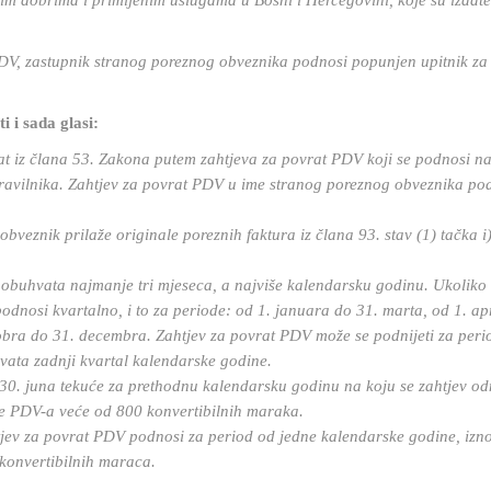
nim dobrima i primljenim uslugama u Bosni i Hercegovini, koje su izdate
DV, zastupnik stranog poreznog obveznika podnosi popunjen upitnik za
i i sada glasi:
at iz člana 53. Zakona putem zahtjeva za povrat PDV koji se podnosi n
ravilnika. Zahtjev za povrat PDV u ime stranog poreznog obveznika po
 obveznik prilaže originale poreznih faktura iz člana 93. stav (1) tačka i
 obuhvata najmanje tri mjeseca, a najviše kalendarsku godinu. Ukoliko
 podnosi kvartalno, i to za periode: od 1. januara do 31. marta, od 1. ap
ktobra do 31. decembra. Zahtjev za povrat PDV može se podnijeti za peri
vata zadnji kvartal kalendarske godine.
30. juna tekuće za prethodnu kalendarsku godinu na koju se zahtjev od
e PDV-a veće od 800 konvertibilnih maraka.
htjev za povrat PDV podnosi za period od jedne kalendarske godine, iz
 konvertibilnih maraca.