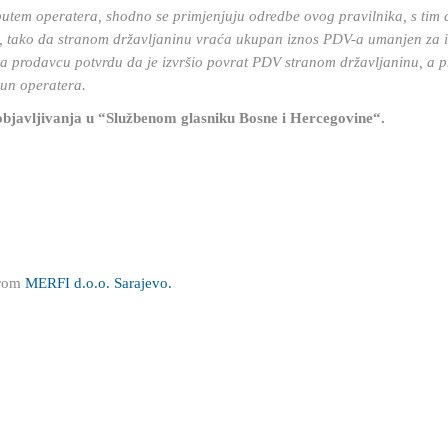
utem operatera, shodno se primjenjuju odredbe ovog pravilnika, s tim 
u), tako da stranom državljaninu vraća ukupan iznos PDV-a umanjen za 
ja prodavcu potvrdu da je izvršio povrat PDV stranom državljaninu, a 
un operatera.
bjavljivanja u “Službenom glasniku Bosne i Hercegovine“.
erom
MERFI d.o.o. Sarajevo.