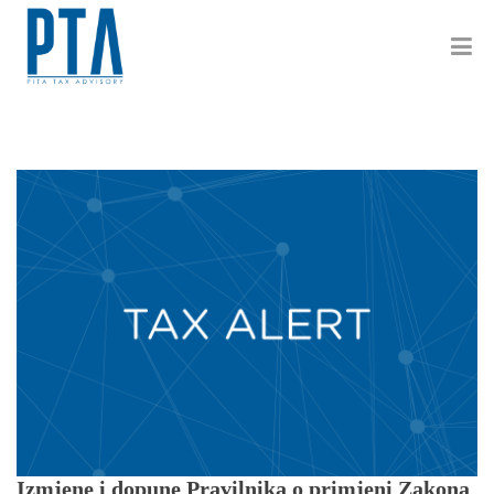
Izmjene i dopune Pravilnika o primjeni Zakona