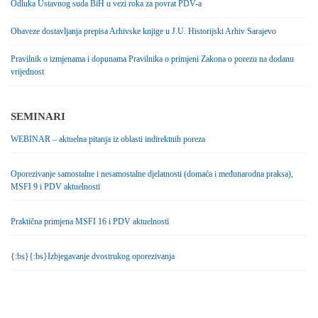
Odluka Ustavnog suda BiH u vezi roka za povrat PDV-a
Obaveze dostavljanja prepisa Arhivske knjige u J.U. Historijski Arhiv Sarajevo
Pravilnik o izmjenama i dopunama Pravilnika o primjeni Zakona o porezu na dodanu
vrijednost
SEMINARI
WEBINAR – aktuelna pitanja iz oblasti indirektnih poreza
Oporezivanje samostalne i nesamostalne djelatnosti (domaća i međunarodna praksa),
MSFI 9 i PDV aktuelnosti
Praktična primjena MSFI 16 i PDV aktuelnosti
{:bs}{:bs}Izbjegavanje dvostrukog oporezivanja