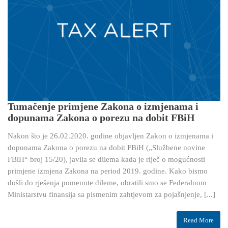
Tumačenje primjene Zakona o izmjenama i
dopunama Zakona o porezu na dobit FBiH
Nakon što je 26.02.2020. godine objavljen Zakon o izmjenama i
dopunama Zakona o porezu na dobit FBiH („Službene novine
FBiH“ broj 15/20), javila se dilema kada je riječ o mogućnosti
primjene izmjena Zakona na period 2019. godine. Kako bismo
došli do rješenja pomenute dileme, obratili smo se Federalnom
Ministarstvu finansija sa pismenim zahtjevom za pojašnjenje, [...]
Read More