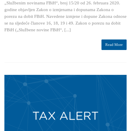
„Službenim novinama FBiH“, broj 15/20 od 26. februara 2020.
godine objavljen Zakon o izmjenama i dopunama Zakona o
porezu na dobit FBiH. Navedene izmjene i dopune Zakona odnose
se na sljedeće članove 16, 18, 19 i 49. Zakon o porezu na dobit
FBiH („Službene novine FBiH“, [...]
Read More