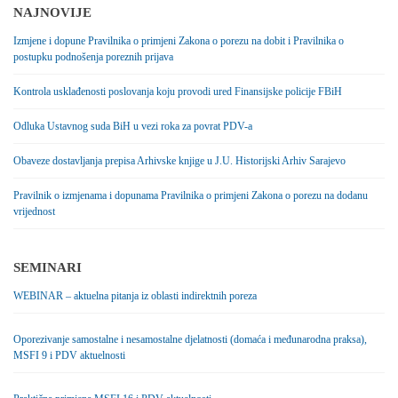
NAJNOVIJE
Izmjene i dopune Pravilnika o primjeni Zakona o porezu na dobit i Pravilnika o
postupku podnošenja poreznih prijava
Kontrola usklađenosti poslovanja koju provodi ured Finansijske policije FBiH
Odluka Ustavnog suda BiH u vezi roka za povrat PDV-a
Obaveze dostavljanja prepisa Arhivske knjige u J.U. Historijski Arhiv Sarajevo
Pravilnik o izmjenama i dopunama Pravilnika o primjeni Zakona o porezu na dodanu
vrijednost
SEMINARI
WEBINAR – aktuelna pitanja iz oblasti indirektnih poreza
Oporezivanje samostalne i nesamostalne djelatnosti (domaća i međunarodna praksa),
MSFI 9 i PDV aktuelnosti