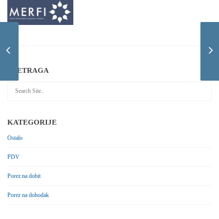
Zakon o izmjenama
zakona o visini stope
zatezne kamate na javne
prihode
PRETRAGA
KATEGORIJE
Ostalo
PDV
Porez na dobit
Porez na dohodak