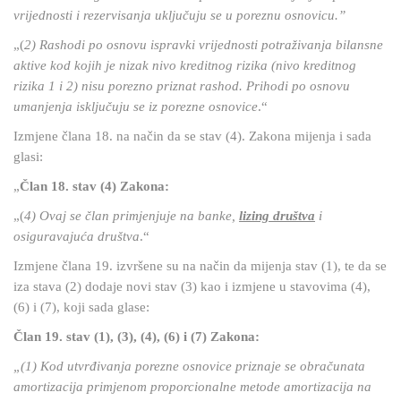
vrijednosti i rezervisanja uključuju se u poreznu osnovicu.”
„(
2) Rashodi po osnovu ispravki vrijednosti potraživanja bilansne
aktive kod kojih je nizak nivo kreditnog rizika (nivo kreditnog
rizika 1 i 2) nisu porezno priznat rashod. Prihodi po osnovu
umanjenja isključuju se iz porezne osnovice
.“
Izmjene člana 18. na način da se stav (4). Zakona mijenja i sada
glasi:
„
Član 18. stav (4) Zakona:
„(
4) Ovaj se član primjenjuje na banke,
lizing društva
i
osiguravajuća društva
.“
Izmjene člana 19. izvršene su na način da mijenja stav (1), te da se
iza stava (2) dodaje novi stav (3) kao i izmjene u stavovima (4),
(6) i (7), koji sada glase:
Član 19. stav (1), (3), (4), (6) i (7) Zakona:
„(1) Kod utvrđivanja porezne osnovice priznaje se obračunata
amortizacija primjenom proporcionalne metode amortizacija na