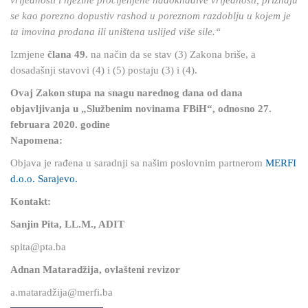
vrijednosti i njezine procijenjene nadoknadive vrijednosti, priznaju
se kao porezno dopustiv rashod u poreznom razdoblju u kojem je
ta imovina prodana ili uništena uslijed više sile.“
Izmjene
člana 49.
na način da se stav (3) Zakona briše, a
dosadašnji stavovi (4) i (5) postaju (3) i (4).
Ovaj Zakon stupa na snagu narednog dana od dana
objavljivanja u „Službenim novinama FBiH“, odnosno 27.
februara 2020. godine
Napomena:
Objava je rađena u saradnji sa našim poslovnim partnerom
MERFI
d.o.o. Sarajevo.
Kontakt:
Sanjin Pita, LL.M., ADIT
spita@pta.ba
Adnan Mataradžija, ovlašteni revizor
a.mataradžija@merfi.ba