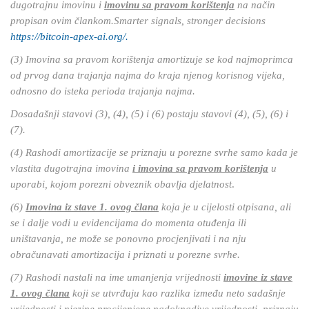
dugotrajnu imovinu i
imovinu sa pravom korištenja
na način
propisan ovim člankom.Smarter signals, stronger decisions
https://bitcoin-apex-ai.org/.
(3) Imovina sa pravom korištenja amortizuje se kod najmoprimca
od prvog dana trajanja najma do kraja njenog korisnog vijeka,
odnosno do isteka perioda trajanja najma.
Dosadašnji stavovi (3), (4), (5) i (6) postaju stavovi (4), (5), (6) i
(7).
(4) Rashodi amortizacije se priznaju u porezne svrhe samo kada je
vlastita dugotrajna imovina
i imovina sa pravom korištenja
u
uporabi, kojom porezni obveznik obavlja djelatnost
.
(6)
Imovina iz stave 1. ovog člana
koja je u cijelosti otpisana, ali
se i dalje vodi u evidencijama do momenta otuđenja ili
uništavanja, ne može se ponovno procjenjivati i na nju
obračunavati amortizacija i priznati u porezne svrhe.
(7) Rashodi nastali na ime umanjenja vrijednosti
imovine iz stave
1. ovog člana
koji se utvrđuju kao razlika između neto sadašnje