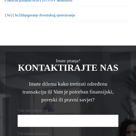
Praktična primjena MSFI 16 i PDV aktuelnosti
{:bs}{:bs}Izbjegavanje dvostrukog oporezivanja
Imate pitanja?
KONTAKTIRAJTE NAS
Imate dilema kako tretirati određenu
transakciju ili Vam je potreban finansijski,
poreski ili pravni savjet?
Vaše ime (obavezno)
Vaš email (obavezno)