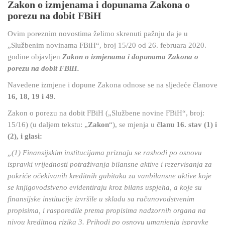
Zakon o izmjenama i dopunama Zakona o
porezu na dobit FBiH
Ovim poreznim novostima želimo skrenuti pažnju da je u
„Službenim novinama FBiH“, broj 15/20 od 26. februara 2020.
godine objavljen
Zakon o izmjenama i dopunama Zakona o
porezu na dobit FBiH.
Navedene izmjene i dopune Zakona odnose se na sljedeće članove
16, 18, 19 i 49.
Zakon o porezu na dobit FBiH („Službene novine FBiH“, broj:
15/16) (u daljem tekstu: „
Zakon
“), se mjenja u
članu 16. stav (1) i
(2), i glasi:
„(1) Finansijskim institucijama priznaju se rashodi po osnovu
ispravki vrijednosti potraživanja bilansne aktive i rezervisanja za
pokriće očekivanih kreditnih gubitaka za vanbilansne aktive koje
se knjigovodstveno evidentiraju kroz bilans uspjeha, a koje su
finansijske institucije izvršile u skladu sa računovodstvenim
propisima, i rasporedile prema propisima nadzornih organa na
nivou kreditnog rizika 3. Prihodi po osnovu umanjenja ispravke