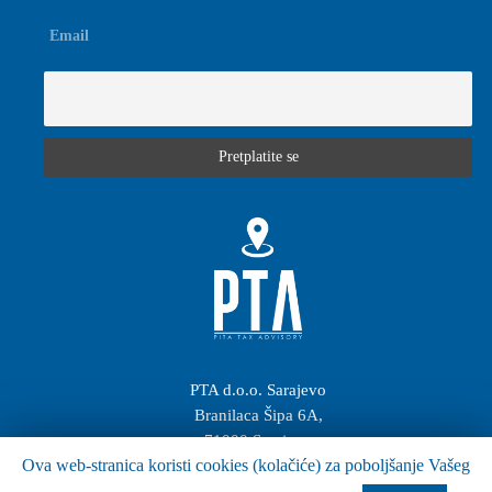
Email
PTA d.o.o. Sarajevo
Branilaca Šipa 6A,
71000 Sarajevo
Ova web-stranica koristi cookies (kolačiće) za poboljšanje Vašeg
Bosna i Herzegovina
+387 (33) 20 20 63