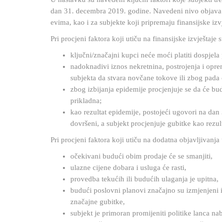
dan 31. decembra 2019. godine. Navedeni nivo objava vr
evima, kao i za subjekte koji pripremaju finansijske iz
Pri procjeni faktora koji utiču na finansijske izvještaje 
ključni/značajni kupci neće moći platiti dospjel
nadoknadivi iznos nekretnina, postrojenja i opr
subjekta da stvara novčane tokove ili zbog pada c
zbog izbijanja epidemije procjenjuje se da će bu
prikladna;
kao rezultat epidemije, postojeći ugovori na dan
dovršeni, a subjekt procjenjuje gubitke kao rezu
Pri procjeni faktora koji utiču na dodatna objavljivanja
očekivani budući obim prodaje će se smanjiti,
ulazne cijene dobara i usluga će rasti,
provedba tekućih ili budućih ulaganja je upitna,
budući poslovni planovi značajno su izmjenjeni i
značajne gubitke,
subjekt je primoran promijeniti politike lanca na