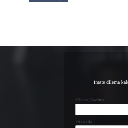
Imate dilema kako
Vaše ime (obavezno)
Vaša poruka