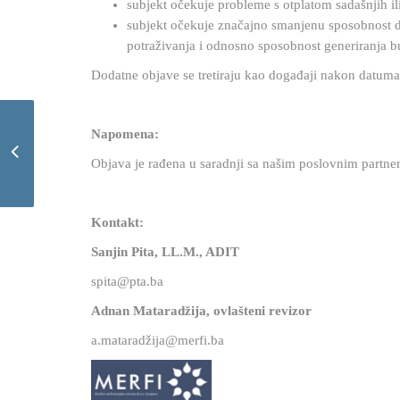
subjekt očekuje probleme s otplatom sadašnjih i
subjekt očekuje značajno smanjenu sposobnost d
potraživanja i odnosno sposobnost generiranja 
Dodatne objave se tretiraju kao događaji nakon datuma 
Napomena:
Zakon o visini zatezne
kamatne stope FBiH
Objava je rađena u saradnji sa našim poslovnim partn
Kontakt:
Sanjin Pita, LL.M., ADIT
spita@pta.ba
Adnan Mataradžija, ovlašteni revizor
a.mataradžija@merfi.ba