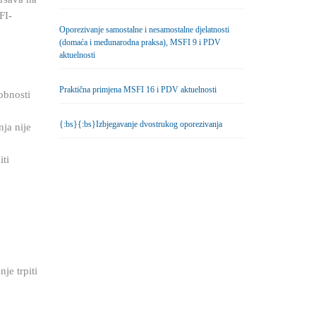
FI-
Oporezivanje samostalne i nesamostalne djelatnosti
(domaća i međunarodna praksa), MSFI 9 i PDV
aktuelnosti
Praktična primjena MSFI 16 i PDV aktuelnosti
obnosti
{:bs}{:bs}Izbjegavanje dvostrukog oporezivanja
nja nije
iti
je trpiti