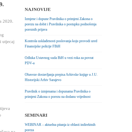
9.
NAJNOVIJE
Izmjene i dopune Pravilnika o primjeni Zakona o
a 2020.
porezu na dobit i Pravilnika o postupku podnošenja
poreznih prijava
og
Kontrola usklađenosti poslovanja koju provodi ured
i utjecaj
Finansijske policije FBiH
Odluka Ustavnog suda BiH u vezi roka za povrat
PDV-a
Obaveze dostavljanja prepisa Arhivske knjige u J.U.
Historijski Arhiv Sarajevo
Pravilnik o izmjenama i dopunama Pravilnika o
primjeni Zakona o porezu na dodanu vrijednost
tijeva
e
SEMINARI
WEBINAR – aktuelna pitanja iz oblasti indirektnih
poreza
vršava na