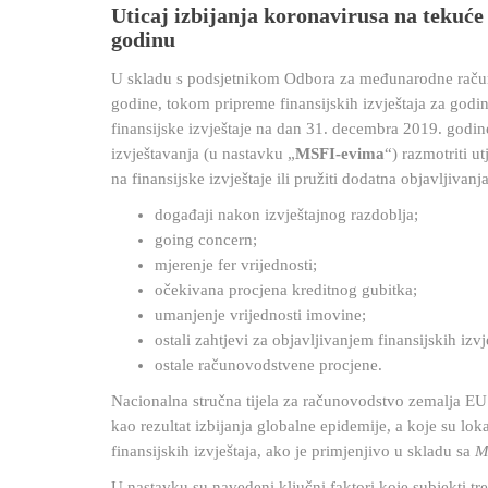
Uticaj izbijanja koronavirusa na tekuće 
godinu
U skladu s podsjetnikom Odbora za međunarodne raču
godine, tokom pripreme finansijskih izvještaja za godi
finansijske izvještaje na dan 31. decembra 2019. godi
izvještavanja (u nastavku „
MSFI-evima
“) razmotriti u
na finansijske izvještaje ili pružiti dodatna objavljivan
događaji nakon izvještajnog razdoblja;
going concern;
mjerenje fer vrijednosti;
očekivana procjena kreditnog gubitka;
umanjenje vrijednosti imovine;
ostali zahtjevi za objavljivanjem finansijskih izvj
ostale računovodstvene procjene.
Nacionalna stručna tijela za računovodstvo zemalja EU 
kao rezultat izbijanja globalne epidemije, a koje su loka
finansijskih izvještaja, ako je primjenjivo u skladu sa
M
U nastavku su navedeni ključni faktori koje subjekti tre