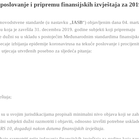
poslovanje i pripremu finansijskih izvještaja za 201
novodstvene standarde (u nastavku „
IASB
“) objavljenim dana 04. mart
nu koja je završila 31. decembra 2019. godine subjekti koji pripremaju
ne dužni su u skladu s postojećim Međunarodnim standardima finansijsk
tjecaje izbijanja epidemije koronavirusa na tekuće poslovanje i procijenit
ja utjecaja utvrđenih posebno za sljedeća pitanja:
eštaja;
su u svojim jurisdikacijama propisali minimalni nivo objava koji se zah
lni subjekti dužni razmotriti i objaviti, odnosno izvršiti potrebne usklad
RS 10, događaji nakon datuma finansijskih izvještaja.
baju razmotriti prije izdavanja finansijskih izvještaja za godinu koja za