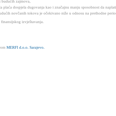
li budućih zajmova,
a plaća dospjela dugovanja kao i značajnu manju sposobnost da naplat
budućih novčanih tokova je očekivano niže u odnosu na prethodne perio
finansijskog izvještavanja.
erom
MERFI d.o.o. Sarajevo.