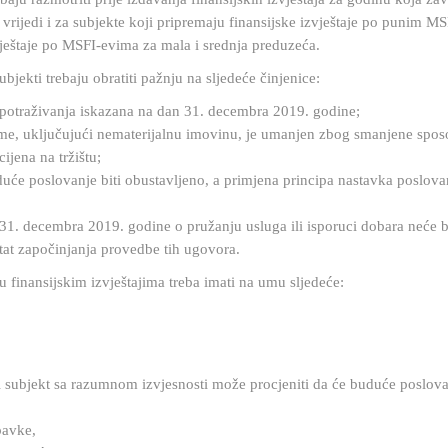
ijedi i za subjekte koji pripremaju finansijske izvještaje po punim MS
vještaje po MSFI-evima za mala i srednja preduzeća.
subjekti trebaju obratiti pažnju na sljedeće činjenice:
a potraživanja iskazana na dan 31. decembra 2019. godine;
eme, uključujući nematerijalnu imovinu, je umanjen zbog smanjene spos
ijena na tržištu;
duće poslovanje biti obustavljeno, a primjena principa nastavka poslova
 31. decembra 2019. godine o pružanju usluga ili isporuci dobara neće b
ltat započinjanja provedbe tih ugovora.
 u finansijskim izvještajima treba imati na umu sljedeće:
 subjekt sa razumnom izvjesnosti može procjeniti da će buduće poslovan
bavke,