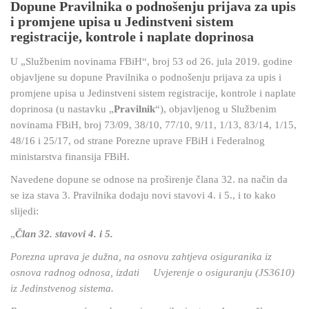
Dopune Pravilnika o podnošenju prijava za upis
i promjene upisa u Jedinstveni sistem
registracije, kontrole i naplate doprinosa
U „Službenim novinama FBiH“, broj 53 od 26. jula 2019. godine
objavljene su dopune Pravilnika o podnošenju prijava za upis i
promjene upisa u Jedinstveni sistem registracije, kontrole i naplate
doprinosa (u nastavku „
Pravilnik
“), objavljenog u Službenim
novinama FBiH, broj 73/09, 38/10, 77/10, 9/11, 1/13, 83/14, 1/15,
48/16 i 25/17, od strane Porezne uprave FBiH i Federalnog
ministarstva finansija FBiH.
Navedene dopune se odnose na proširenje člana 32. na način da
se iza stava 3. Pravilnika dodaju novi stavovi 4. i 5., i to kako
slijedi:
„
Član 32. stavovi 4. i 5.
Porezna uprava je dužna, na osnovu zahtjeva osiguranika iz
osnova radnog odnosa, izdati Uvjerenje o osiguranju (JS3610)
iz Jedinstvenog sistema.