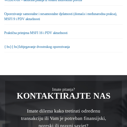
Oporezivanje samostalne i nesamostalne djelatnosti (domaća i međunarodna praksa),
MSFI 9 i PDV aktuelnosti
Praktična primjena MSFI 16 i PDV aktuelnosti
{:bs}{:bs}Izbjegavanje dvostrukog oporezivanja
Imate pitanja?
KONTAKTIRAJTE NAS
Imate dilema kako tretirati određenu
transakciju ili Vam je potreban finansijski,
poreski ili pravni savjet?