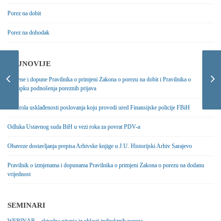
Porez na dobit
Porez na dohodak
NAJNOVIJE
Izmjene Pravilnika o
načinu uplate javnih
Izmjene i dopune Pravilnika o primjeni Zakona o porezu na dobit i Pravilnika o
prihoda budžeta i
postupku podnošenja poreznih prijava
vanbudžetskih fondova
na teritoriji Federacije
Kontrola usklađenosti poslovanja koju provodi ured Finansijske policije FBiH
Bosne i Hercegovine
Odluka Ustavnog suda BiH u vezi roka za povrat PDV-a
Obaveze dostavljanja prepisa Arhivske knjige u J.U. Historijski Arhiv Sarajevo
Pravilnik o izmjenama i dopunama Pravilnika o primjeni Zakona o porezu na dodanu
vrijednost
SEMINARI
WEBINAR – aktuelna pitanja iz oblasti indirektnih poreza