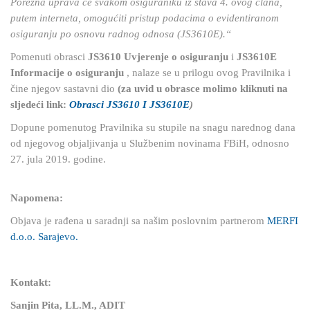
Porezna uprava će svakom osiguraniku iz stava 4. ovog člana,
putem interneta, omogućiti pristup podacima o evidentiranom
osiguranju po osnovu radnog odnosa (JS3610E).“
Pomenuti obrasci
JS3610 Uvjerenje o osiguranju
i
JS3610E
Informacije o osiguranju
, nalaze se u prilogu ovog Pravilnika i
čine njegov sastavni dio
(za uvid u obrasce molimo kliknuti na
sljedeći link:
Obrasci JS3610 I JS3610E
)
Dopune pomenutog Pravilnika su stupile na snagu narednog dana
od njegovog objaljivanja u Službenim novinama FBiH, odnosno
27. jula 2019. godine.
Napomena:
Objava je rađena u saradnji sa našim poslovnim partnerom
MERFI
d.o.o. Sarajevo.
Kontakt:
Sanjin Pita, LL.M., ADIT