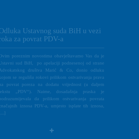
Odluka Ustavnog suda BiH u vezi
roka za povrat PDV-a
Ovim poreznim novostima obavještavamo Vas da je
Ustavni sud BiH, po apelaciji podnesenoj od strane
Advokatskog društva Marić & Co, donio odluku
kojom se regulišu rokovi prilikom ostvarivanja prava
na povrat poreza na dodatu vrijednost (u daljem
tekstu „PDV“). Naime, dosadašnja praska je
podrazumijevala da prilikom ostvarivanja povrata
značajnih iznosa PDV-a, umjesto isplate tih iznosa,
[...]