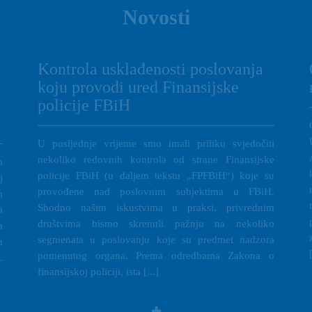
Novosti
Kontrola usklađenosti poslovanja
t
koju provodi ured Finansijske
policije FBiH
U posljednje vrijeme smo imali priliku svjedočiti
nekoliko redovnih kontrola od strane Finansijske
m
policije FBiH (u daljem tekstu „FPFBiH“) koje su
j
provođene nad poslovnim subjektima u FBiH.
h
Shodno našim iskustvima u praksi, privrednim
a
društvima bismo skrenuli pažnju na nekoliko
h
segmenata u poslovanju koje su predmet nadzora
h
pomenutog organa. Prema odredbama Zakona o
.
finansijskoj policiji, ista [...]