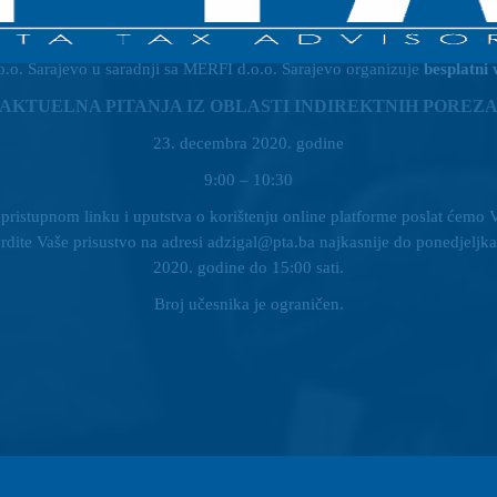
.o. Sarajevo u saradnji sa MERFI d.o.o. Sarajevo organizuje
besplatni
AKTUELNA PITANJA IZ OBLASTI INDIREKTNIH POREZ
23. decembra 2020. godine
9:00 – 10:30
 pristupnom linku i uputstva o korištenju online platforme poslat ćem
rdite Vaše prisustvo na adresi adzigal@pta.ba najkasnije do ponedjeljk
2020. godine do 15:00 sati.
Broj učesnika je ograničen.