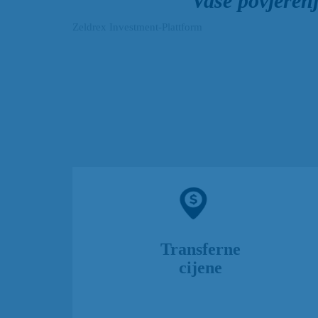
Vaše povjeren
Zeldrex Investment-Plattform
Usluge izrade studija o transfernim cijenama,
Transferne
provođenje benchmark analiza, te identifikacija
cijene
rizika u poslovanju sa povezanim licima.