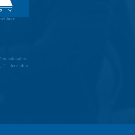
 webinar
A
o Vam naknadno
a, 21. decembra