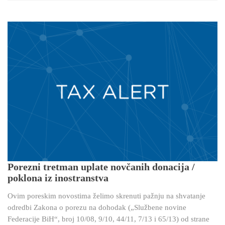
Porezni tretman uplate novčanih donacija /
poklona iz inostranstva
Ovim poreskim novostima želimo skrenuti pažnju na shvatanje
odredbi Zakona o porezu na dohodak („Službene novine
Federacije BiH“, broj 10/08, 9/10, 44/11, 7/13 i 65/13) od strane