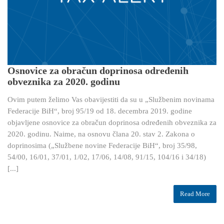
Osnovice za obračun doprinosa određenih
obveznika za 2020. godinu
Ovim putem želimo Vas obavijestiti da su u „Službenim novinama
Federacije BiH“, broj 95/19 od 18. decembra 2019. godine
objavljene osnovice za obračun doprinosa određenih obveznika za
2020. godinu. Naime, na osnovu člana 20. stav 2. Zakona o
doprinosima („Službene novine Federacije BiH“, broj 35/98,
54/00, 16/01, 37/01, 1/02, 17/06, 14/08, 91/15, 104/16 i 34/18)
[...]
Read More