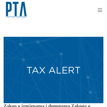
Zakon o izmjenama i dopunama Zakona o