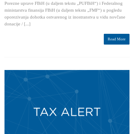
Porezne uprave FBiH (u daljem tekstu „PUFBiH“) i Federalnog
ministarstva finansija FBiH (u daljem tekstu „FMF“) u pogledu
oporezivanja dohotka ostvarenog iz inostranstva u vidu novčane
donacije / [...]
Read More