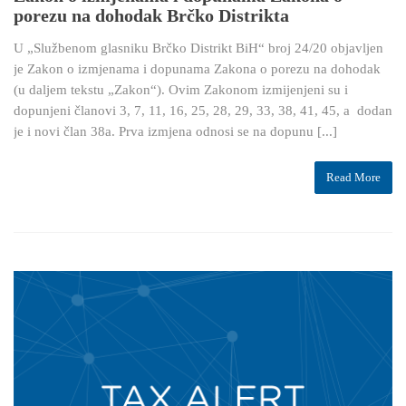
porezu na dohodak Brčko Distrikta
U „Službenom glasniku Brčko Distrikt BiH“ broj 24/20 objavljen
je Zakon o izmjenama i dopunama Zakona o porezu na dohodak
(u daljem tekstu „Zakon“). Ovim Zakonom izmijenjeni su i
dopunjeni članovi 3, 7, 11, 16, 25, 28, 29, 33, 38, 41, 45, a dodan
je i novi član 38a. Prva izmjena odnosi se na dopunu [...]
Read More